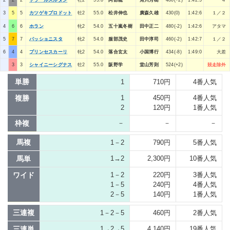
2
2
2
ドラールスルタン
牡2
55.0
阿部龍
角川秀樹
480(+2)
1:42:5
４
3
5
5
カツゲキプロドット
牡2
55.0
松井伸也
廣森久雄
430(0)
1:42:6
１／２
4
6
6
ホラン
牝2
54.0
五十嵐冬樹
田中正二
480(-2)
1:42:6
アタマ
5
7
7
パッショニスタ
牝2
54.0
服部茂史
田中淳司
460(-2)
1:42:7
１／２
6
4
4
プリンセスカーリ
牝2
54.0
落合玄太
小国博行
434(-8)
1:49:0
大差
3
3
シャイニーシグナス
牡2
55.0
阪野学
堂山芳則
524(+2)
競走除外
単勝
1
710円
4番人気
複勝
1
450円
4番人気
2
120円
1番人気
枠複
－
－
－
馬複
1－2
790円
5番人気
馬単
1→2
2,300円
10番人気
ワイド
1－2
220円
3番人気
1－5
240円
4番人気
2－5
140円
1番人気
三連複
1－2－5
460円
2番人気
三連単
1→2→5
4,140円
19番人気