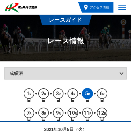
アクセス情報
レースガイド
レース情報
1
2
3
4
5
6
R
R
R
R
R
R
7
8
9
10
11
12
R
R
R
R
R
R
2021年10月5日（火）