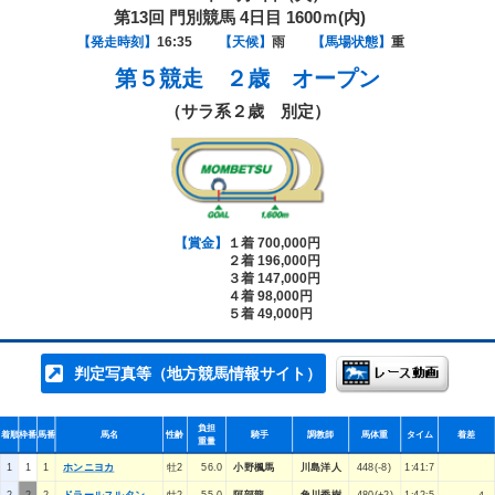
第13回 門別競馬 4日目 1600ｍ(内)
【発走時刻】
16:35
【天候】
雨
【馬場状態】
重
第５競走
２歳 オープン
（サラ系２歳 別定）
【賞金】
１着 700,000円
２着 196,000円
３着 147,000円
４着 98,000円
５着 49,000円
判定写真等（地方競馬情報サイト）
負担
着順
枠番
馬番
馬名
性齢
騎手
調教師
馬体重
タイム
着差
重量
1
1
1
ホンニヨカ
牡2
56.0
小野楓馬
川島洋人
448(-8)
1:41:7