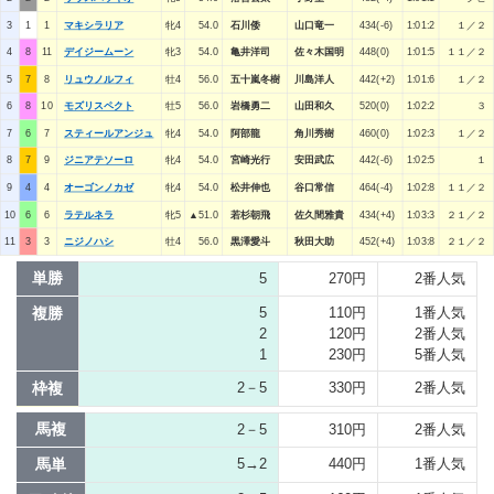
3
1
1
マキシラリア
牝4
54.0
石川倭
山口竜一
434(-6)
1:01:2
１／２
4
8
11
デイジームーン
牝3
54.0
亀井洋司
佐々木国明
448(0)
1:01:5
１１／２
5
7
8
リュウノルフィ
牡4
56.0
五十嵐冬樹
川島洋人
442(+2)
1:01:6
１／２
6
8
10
モズリスペクト
牡5
56.0
岩橋勇二
山田和久
520(0)
1:02:2
３
7
6
7
スティールアンジュ
牝4
54.0
阿部龍
角川秀樹
460(0)
1:02:3
１／２
8
7
9
ジニアテソーロ
牝4
54.0
宮崎光行
安田武広
442(-6)
1:02:5
１
9
4
4
オーゴンノカゼ
牝4
54.0
松井伸也
谷口常信
464(-4)
1:02:8
１１／２
10
6
6
ラテルネラ
牝5
▲51.0
若杉朝飛
佐久間雅貴
434(+4)
1:03:3
２１／２
11
3
3
ニジノハシ
牡4
56.0
黒澤愛斗
秋田大助
452(+4)
1:03:8
２１／２
単勝
5
270円
2番人気
複勝
5
110円
1番人気
2
120円
2番人気
1
230円
5番人気
枠複
2－5
330円
2番人気
馬複
2－5
310円
2番人気
馬単
5→2
440円
1番人気