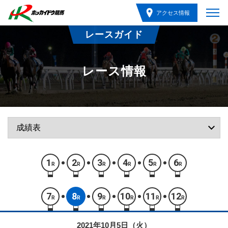
アクセス情報
レースガイド
レース情報
1
2
3
4
5
6
R
R
R
R
R
R
7
8
9
10
11
12
R
R
R
R
R
R
2021年10月5日（火）