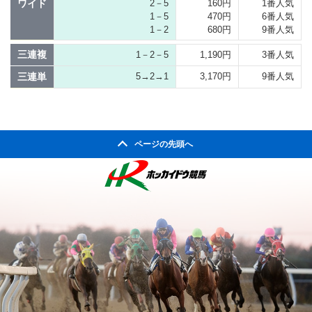
ワイド
2－5
160円
1番人気
1－5
470円
6番人気
1－2
680円
9番人気
三連複
1－2－5
1,190円
3番人気
三連単
5→2→1
3,170円
9番人気
ページの先頭へ