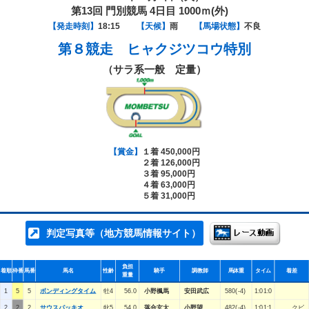
第13回 門別競馬 4日目 1000ｍ(外)
【発走時刻】
18:15
【天候】
雨
【馬場状態】
不良
第８競走
ヒャクジツコウ特別
（サラ系一般 定量）
【賞金】
１着 450,000円
２着 126,000円
３着 95,000円
４着 63,000円
５着 31,000円
判定写真等（地方競馬情報サイト）
負担
着順
枠番
馬番
馬名
性齢
騎手
調教師
馬体重
タイム
着差
重量
1
5
5
ボンディングタイム
牡4
56.0
小野楓馬
安田武広
580(-4)
1:01:0
2
2
2
サウスパッキオ
牝5
54.0
落合玄太
小野望
482(-4)
1:01:1
クビ