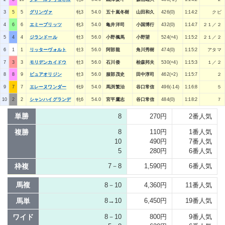
3
5
5
グリンヴァ
牝3
54.0
五十嵐冬樹
山田和久
426(0)
1:14:2
クビ
4
6
6
エミーブリッツ
牝3
54.0
亀井洋司
小国博行
432(0)
1:14:7
２１／２
5
4
4
ジランドール
牡3
56.0
小野楓馬
小野望
524(+4)
1:15:2
２１／２
6
1
1
リッターヴォルト
牡3
56.0
阿部龍
角川秀樹
474(0)
1:15:2
アタマ
7
3
3
モリデンカイドウ
牡3
56.0
石川倭
桧森邦夫
530(+4)
1:15:3
１／２
8
8
9
ピュアオリジン
牡3
56.0
服部茂史
田中淳司
462(+2)
1:15:7
２
9
7
7
エレーヌワンダー
牝9
54.0
馬渕繁治
谷口常信
496(-14)
1:16:8
５
10
2
2
シャンハイグランデ
牝6
54.0
宮平鷹志
谷口常信
484(0)
1:18:2
７
単勝
8
270円
2番人気
複勝
8
110円
1番人気
10
490円
7番人気
5
280円
6番人気
枠複
7－8
1,590円
6番人気
馬複
8－10
4,360円
11番人気
馬単
8→10
6,450円
19番人気
ワイド
8－10
800円
9番人気