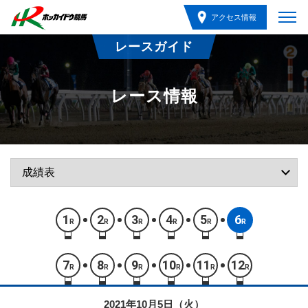
アクセス情報
レースガイド
レース情報
1
2
3
4
5
6
R
R
R
R
R
R
7
8
9
10
11
12
R
R
R
R
R
R
2021年10月5日（火）