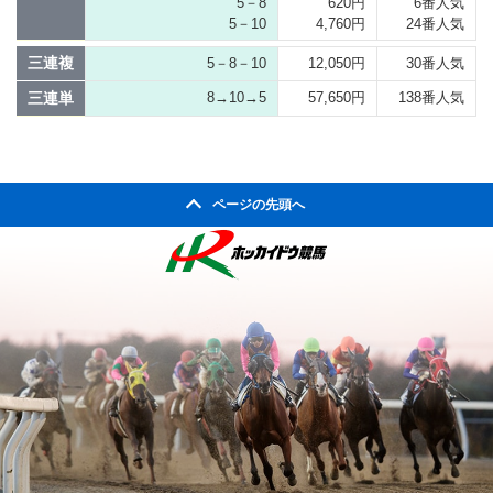
5－8
620円
6番人気
5－10
4,760円
24番人気
三連複
5－8－10
12,050円
30番人気
三連単
8→10→5
57,650円
138番人気
ページの先頭へ