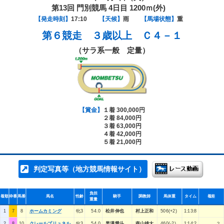
第13回 門別競馬 4日目 1200ｍ(外)
【発走時刻】
17:10
【天候】
雨
【馬場状態】
重
第６競走
３歳以上 Ｃ４－１
（サラ系一般 定量）
【賞金】
１着 300,000円
２着 84,000円
３着 63,000円
４着 42,000円
５着 21,000円
判定写真等（地方競馬情報サイト）
負担
着順
枠番
馬番
馬名
性齢
騎手
調教師
馬体重
タイム
着差
重量
1
7
8
ホームカミング
牝3
54.0
松井伸也
村上正和
506(+2)
1:13:8
2
8
10
クレールプリュネル
牝3
54.0
黒澤愛斗
森山雄大
460(-2)
1:14:2
２