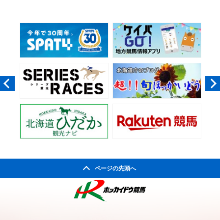
ページの先頭へ