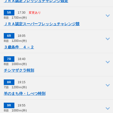
ＪＲＡ認定フレッシュチャレンジ競走
5
17:30
変更
あり
8頭 1700ｍ(外)
前5走出走表
出走表
オッズ
成績表
動画
ＪＲＡ認定スーパーフレッシュチャレンジ競
6
18:05
8頭 1200ｍ(外)
前5走出走表
出走表
オッズ
成績表
動画
３歳条件 ４－２
7
18:40
8頭 1000ｍ(外)
前5走出走表
出走表
オッズ
成績表
動画
チシマザクラ特別
8
19:15
7頭 1200ｍ(外)
前5走出走表
出走表
オッズ
成績表
動画
羊のまち侍・しべつ特別
9
19:55
8頭 1000ｍ(外)
前5走出走表
出走表
オッズ
成績表
動画