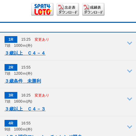
1
15:25
変更
あり
7頭 1000ｍ(外)
３歳以上 Ｃ４－４
2
15:55
7頭 1200ｍ(外)
前5走出走表
出走表
オッズ
成績表
動画
３歳条件 未勝利
3
16:25
変更
あり
7頭 1600ｍ(内)
前5走出走表
出走表
オッズ
成績表
動画
３歳以上 Ｃ４－３
4
16:55
9頭 1000ｍ(外)
前5走出走表
出走表
オッズ
成績表
動画