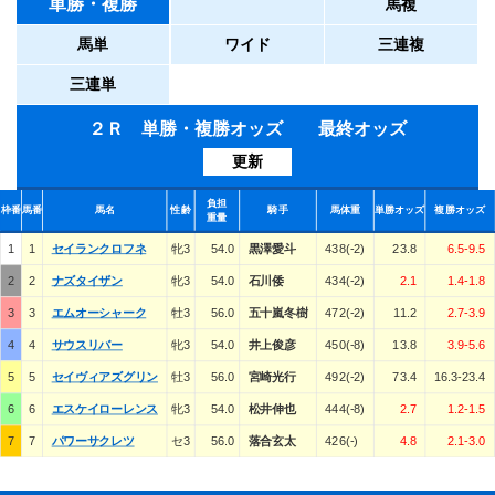
単勝・複勝
馬複
馬単
ワイド
三連複
三連単
２Ｒ 単勝・複勝オッズ 最終オッズ
更新
負担
枠番
馬番
馬名
性齢
騎手
馬体重
単勝オッズ
複勝オッズ
重量
1
1
セイランクロフネ
牝3
54.0
黒澤愛斗
438(-2)
23.8
6.5-9.5
2
2
ナズタイザン
牝3
54.0
石川倭
434(-2)
2.1
1.4-1.8
3
3
エムオーシャーク
牡3
56.0
五十嵐冬樹
472(-2)
11.2
2.7-3.9
4
4
サウスリバー
牝3
54.0
井上俊彦
450(-8)
13.8
3.9-5.6
5
5
セイヴィアズグリン
牡3
56.0
宮崎光行
492(-2)
73.4
16.3-23.4
6
6
エスケイローレンス
牝3
54.0
松井伸也
444(-8)
2.7
1.2-1.5
7
7
パワーサクレツ
セ3
56.0
落合玄太
426(-)
4.8
2.1-3.0