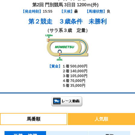
第2回 門別競馬 3日目 1200ｍ(外)
【発走時刻】
15:55
【天候】
曇
【馬場状態】
良
第２競走
３歳条件 未勝利
（サラ系３歳 定量）
【賞金】
１着 500,000円
２着 140,000円
３着 105,000円
４着 70,000円
５着 35,000円
馬番順
人気順