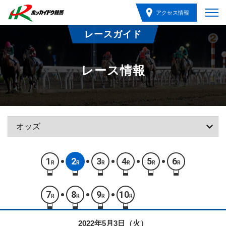
アクセス情報
レースガイド
レース情報
1
2
3
4
5
6
R
R
R
R
R
R
7
8
9
10
R
R
R
R
2022年5月3日（火）