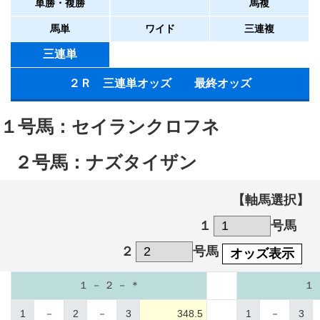
単勝・複勝
馬複
馬単
ワイド
三連複
三連単
２Ｒ 三連単オッズ 最終オッズ
１号馬：セイランクロフネ
２号馬：ナズタイザン
【軸馬選択】
１
号馬
２
号馬
オッズ表示
１ － ２ － ＊
１ 
1
－
2
－
3
348.5
1
－
3