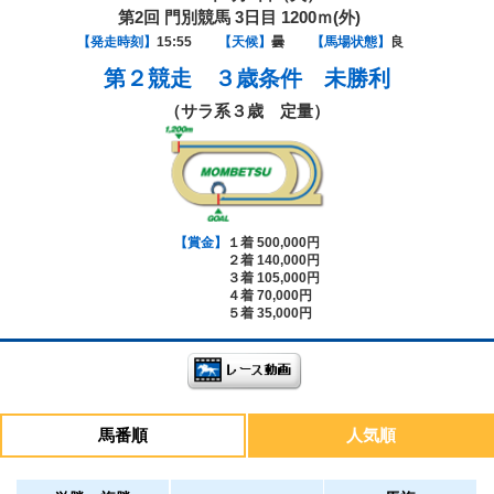
第2回 門別競馬 3日目 1200ｍ(外)
【発走時刻】
15:55
【天候】
曇
【馬場状態】
良
第２競走
３歳条件 未勝利
（サラ系３歳 定量）
【賞金】
１着 500,000円
２着 140,000円
３着 105,000円
４着 70,000円
５着 35,000円
馬番順
人気順