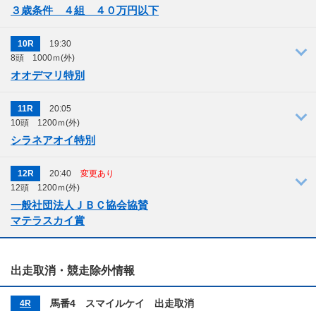
３歳条件 ４組 ４０万円以下
10
19:30
8頭 1000ｍ(外)
前5走出走表
出走表
オッズ
成績表
動画
オオデマリ特別
11
20:05
10頭 1200ｍ(外)
前5走出走表
出走表
オッズ
成績表
動画
シラネアオイ特別
12
20:40
変更
あり
12頭 1200ｍ(外)
前5走出走表
出走表
オッズ
成績表
動画
一般社団法人ＪＢＣ協会協賛
マテラスカイ賞
出走取消・競走除外情報
前5走出走表
出走表
オッズ
成績表
動画
4
スマイルケイ
出走取消
4