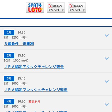
1
14:35
7頭 1200ｍ(外)
３歳条件 未勝利
2
15:10
10頭 1000ｍ(外)
前5走出走表
出走表
オッズ
成績表
動画
ＪＲＡ認定アタックチャレンジ競走
3
15:45
8頭 1000ｍ(外)
前5走出走表
出走表
オッズ
成績表
動画
ＪＲＡ認定フレッシュチャレンジ競走
4
16:20
変更
あり
9頭 1000ｍ(外)
前5走出走表
出走表
オッズ
成績表
動画