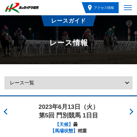
アクセス情報
レースガイド
レース情報
2023年6月13日（火）
第5回 門別競馬 1日目
【天候】
曇
【馬場状態】
稍重