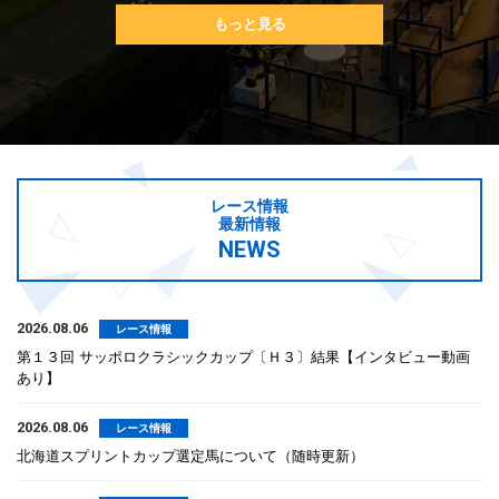
もっと見る
レース情報
最新情報
NEWS
2026.08.06
レース情報
第１３回 サッポロクラシックカップ〔Ｈ３〕結果【インタビュー動画
あり】
2026.08.06
レース情報
北海道スプリントカップ選定馬について（随時更新）