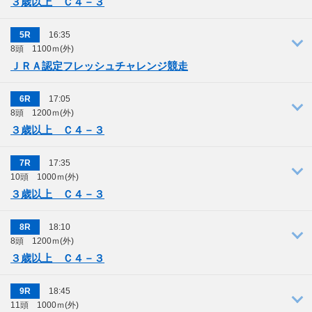
３歳以上 Ｃ４－３
5
16:35
8頭 1100ｍ(外)
前5走出走表
出走表
オッズ
成績表
動画
ＪＲＡ認定フレッシュチャレンジ競走
6
17:05
8頭 1200ｍ(外)
前5走出走表
出走表
オッズ
成績表
動画
３歳以上 Ｃ４－３
7
17:35
10頭 1000ｍ(外)
前5走出走表
出走表
オッズ
成績表
動画
３歳以上 Ｃ４－３
8
18:10
8頭 1200ｍ(外)
前5走出走表
出走表
オッズ
成績表
動画
３歳以上 Ｃ４－３
9
18:45
11頭 1000ｍ(外)
前5走出走表
出走表
オッズ
成績表
動画