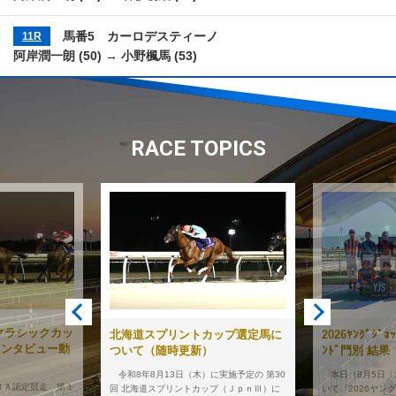
5
カーロデスティーノ
11
阿岸潤一朗 (50) → 小野楓馬 (53)
RACE TOPICS
クラシックカッ
北海道スプリントカップ選定馬に
2026ﾔﾝｸﾞｼﾞｮｯ
インタビュー動
ついて（随時更新）
ﾝﾄﾞ門別 結果
令和8年8月13日（木）に実施予定の 第30
本日（8月5日〔
Ａ認定競走 第１
回 北海道スプリントカップ（ＪｐｎⅢ）に
いて『2026ヤン