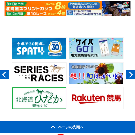
ページの先頭へ