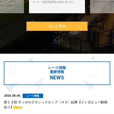
カップ〔Ｈ３〕
ついて、出走予定馬をお知らせいたし
ライアルラウンド
ト1,200ｍ（
もっと見る
レース情報
最新情報
NEWS
2026.08.06
レース情報
第１３回 サッポロクラシックカップ〔Ｈ３〕結果【インタビュー動画
あり】