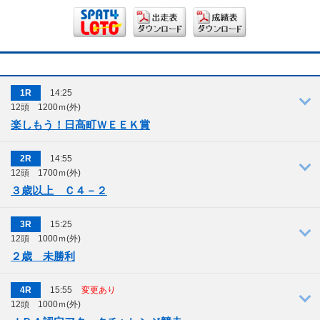
1
14:25
12頭 1200ｍ(外)
楽しもう！日高町ＷＥＥＫ賞
2
14:55
12頭 1700ｍ(外)
前5走出走表
出走表
オッズ
成績表
動画
３歳以上 Ｃ４－２
3
15:25
12頭 1000ｍ(外)
前5走出走表
出走表
オッズ
成績表
動画
２歳 未勝利
4
15:55
変更
あり
12頭 1000ｍ(外)
前5走出走表
出走表
オッズ
成績表
動画