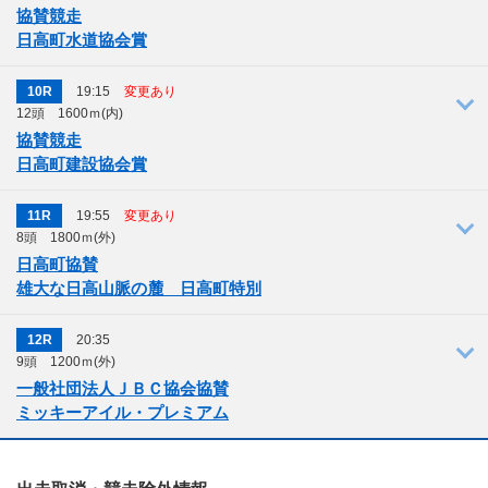
協賛競走
日高町水道協会賞
10
19:15
変更
あり
12頭 1600ｍ(内)
前5走出走表
出走表
オッズ
成績表
動画
協賛競走
日高町建設協会賞
11
19:55
変更
あり
8頭 1800ｍ(外)
前5走出走表
出走表
オッズ
成績表
動画
日高町協賛
雄大な日高山脈の麓 日高町特別
12
20:35
9頭 1200ｍ(外)
前5走出走表
出走表
オッズ
成績表
動画
一般社団法人ＪＢＣ協会協賛
ミッキーアイル・プレミアム