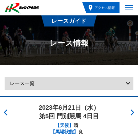
アクセス情報
レースガイド
レース情報
2023年6月21日（水）
第5回 門別競馬 4日目
【天候】
晴
【馬場状態】
良