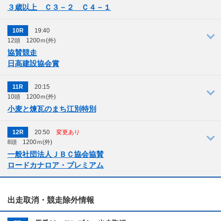
３歳以上 Ｃ３－２ Ｃ４－１
10
19:40
12頭 1200ｍ(外)
前5走出走表
出走表
オッズ
成績表
動画
協賛競走
日高建設協会賞
11
20:15
10頭 1200ｍ(外)
前5走出走表
出走表
オッズ
成績表
動画
小麦と煉瓦のまち江別特別
12
20:50
変更
あり
8頭 1200ｍ(外)
前5走出走表
出走表
オッズ
成績表
動画
一般社団法人ＪＢＣ協会協賛
ロードカナロア・プレミアム
出走取消・競走除外情報
前5走出走表
出走表
オッズ
成績表
動画