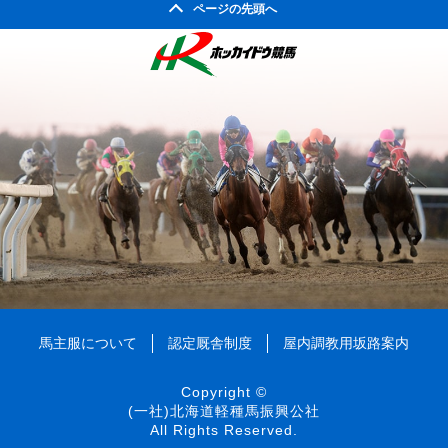
ページの先頭へ
馬主服について
認定厩舎制度
屋内調教用坂路案内
Copyright ©
(一社)北海道軽種馬振興公社
All Rights Reserved.