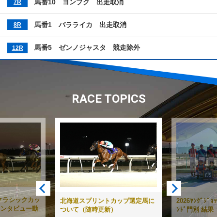
10
ヨンプク
出走取消
7
1
バラライカ
出走取消
8
5
ゼンノジャスタ
競走除外
12
RACE TOPICS
クラシックカッ
北海道スプリントカップ選定馬に
2026ﾔﾝｸﾞｼﾞｮｯ
インタビュー動
ついて（随時更新）
ﾝﾄﾞ門別 結果