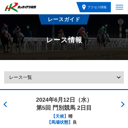
アクセス情報
レースガイド
レース情報
2024年6月12日（水）
第5回 門別競馬 2日目
【天候】
晴
【馬場状態】
良