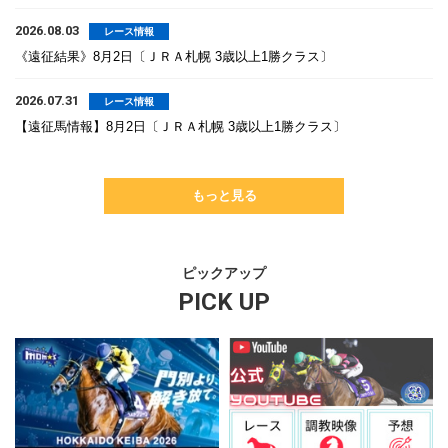
2026.08.03
レース情報
《遠征結果》8月2日〔ＪＲＡ札幌 3歳以上1勝クラス〕
2026.07.31
レース情報
【遠征馬情報】8月2日〔ＪＲＡ札幌 3歳以上1勝クラス〕
もっと見る
ピックアップ
PICK UP