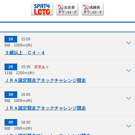
1
15:05
9頭 1000ｍ(外)
３歳以上 Ｃ４－４
2
15:35
変更
あり
11頭 1200ｍ(外)
前5走出走表
出走表
オッズ
成績表
動画
ＪＲＡ認定競走アタックチャレンジ競走
3
16:05
9頭 1000ｍ(外)
前5走出走表
出走表
オッズ
成績表
動画
ＪＲＡ認定競走アタックチャレンジ競走
4
16:35
8頭 1000ｍ(外)
前5走出走表
出走表
オッズ
成績表
動画