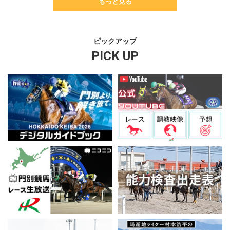
もっと見る
ピックアップ
PICK UP