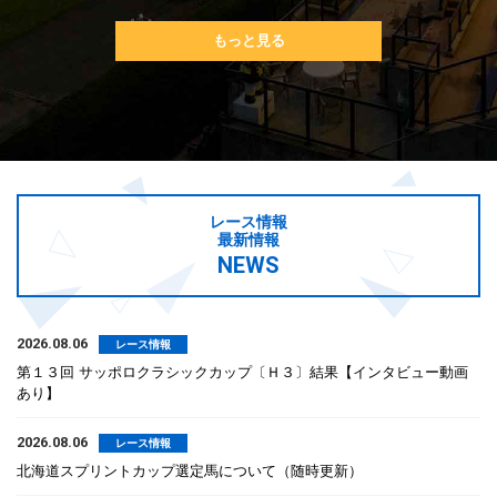
もっと見る
レース情報
最新情報
NEWS
2026.08.06
レース情報
第１３回 サッポロクラシックカップ〔Ｈ３〕結果【インタビュー動画
あり】
2026.08.06
レース情報
北海道スプリントカップ選定馬について（随時更新）