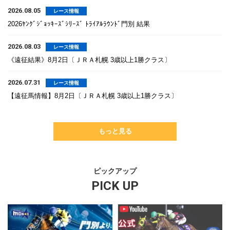
2026.08.05
レース情報
2026ﾔﾝｸﾞｼﾞｮｯｷｰｽﾞｼﾘｰｽﾞ ﾄﾗｲｱﾙﾗｳﾝﾄﾞ門別 結果
2026.08.03
レース情報
《遠征結果》8月2日〔ＪＲＡ札幌 3歳以上1勝クラス〕
2026.07.31
レース情報
【遠征馬情報】8月2日〔ＪＲＡ札幌 3歳以上1勝クラス〕
もっと見る
ピックアップ
PICK UP