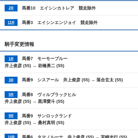
10
エイシンカトレア
競走除外
2
3
エイシンエンジョイ
競走除外
11
騎手変更情報
7
モーモーブルー
1
井上俊彦 (55) → 岩橋勇二 (55)
9
シスアール
井上俊彦 (55) → 落合玄太 (55)
3
8
ヴィルブラックヒル
5
井上俊彦 (55) → 黒澤愛斗 (55)
9
サンロックランド
9
井上俊彦 (55) → 桑村真明 (55)
6
タマノルーナ
井上俊彦 (55) → 宮崎光行 (55)
10