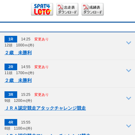
1
14:25
変更
あり
12頭 1000ｍ(外)
２歳 未勝利
2
14:55
変更
あり
11頭 1700ｍ(外)
前5走出走表
出走表
オッズ
成績表
動画
２歳 未勝利
3
15:25
変更
あり
9頭 1200ｍ(外)
前5走出走表
出走表
オッズ
成績表
動画
ＪＲＡ認定競走アタックチャレンジ競走
4
15:55
8頭 1100ｍ(外)
前5走出走表
出走表
オッズ
成績表
動画