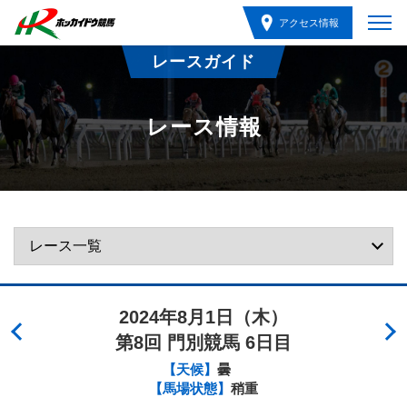
アクセス情報
レースガイド
レース情報
2024年8月1日（木）
第8回 門別競馬 6日目
【天候】
曇
【馬場状態】
稍重