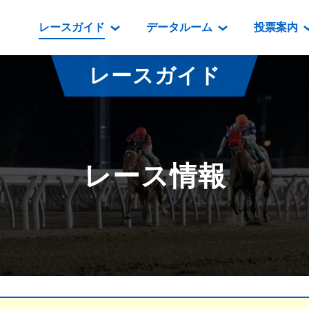
レースガイド
データルーム
投票案内
データルーム
レース情報
映像コンテンツ
門別競馬場情報
過去開催
投
レースガイド
騎手・調教師紹介
レース一覧
重賞競走VTR
門別競馬場グルメ
番組・級
騎手・調教師成績
出走表
重賞競走参考VTR
とねっこジン
開催日程
能力検査成績
成績表
レースダイジェスト
いずみ食堂
開催
レース情報
坂路調教映像
払戻金一覧
新馬ダイジェスト
ルンビニフー
重賞
遠征馬情報
騎手成績表
勝馬屋
スタ
馬主服紹介
馬番成績表
発売情報
番組編成要領
オッズ
道内の
道外