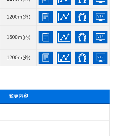
表
前5走
オッ
成績
動画
出走
ズ
表
1200ｍ(外)
表
前5走
オッ
成績
動画
出走
ズ
表
1600ｍ(内)
表
前5走
オッ
成績
動画
出走
ズ
表
1200ｍ(外)
表
前5走
オッ
成績
動画
出走
ズ
表
表
変更内容