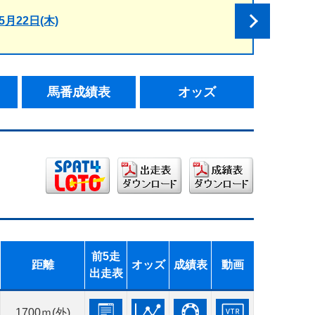
5月22日(木)
馬番成績表
オッズ
前5走
距離
オッズ
成績表
動画
出走表
1700ｍ(外)