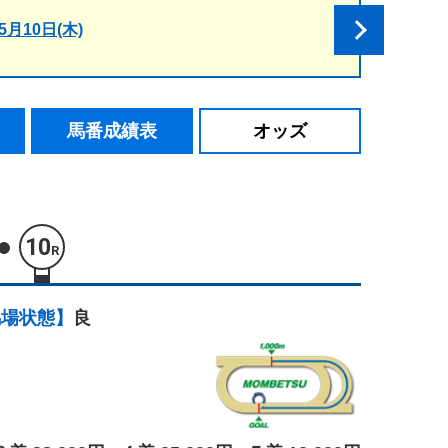
5月10日(木)
馬番成績表
オッズ
10
R
馬場状態】
良