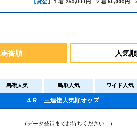
【賞金】
１着 250,000円
２着 50,000円
馬番順
人気順
馬複人気
馬単人気
ワイド人気
４Ｒ 三連複人気順オッズ
（データ登録までお待ちください。）