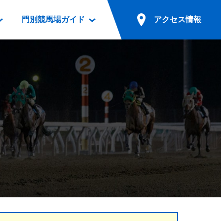
門別競馬場ガイド
アクセス情報
情報
票案内
ファンルーム
アクセス情報
電話・インターネット投票
競馬用語集
お車でのご来場
別表ダウンロード
場外発売所
無料送迎バスでのご来場
ギスカン
実況・テレホンサービス
公共の交通機関でのご来場
カレンダー
発売・払戻
ドカフェ
競走体系図
リオンシリーズ競走
発売情報(PDF)
の発売情報