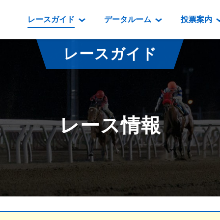
レースガイド
データルーム
投票案内
データルーム
レース情報
映像コンテンツ
門別競馬場情報
過去開催
投
レースガイド
騎手・調教師紹介
レース一覧
重賞競走VTR
門別競馬場グルメ
番組・級
騎手・調教師成績
出走表
重賞競走参考VTR
とねっこジン
開催日程
能力検査成績
成績表
レースダイジェスト
いずみ食堂
開催
レース情報
坂路調教映像
払戻金一覧
新馬ダイジェスト
ルンビニフー
重賞
遠征馬情報
騎手成績表
勝馬屋
スタ
馬主服紹介
馬番成績表
発売情報
番組編成要領
オッズ
道内の
道外