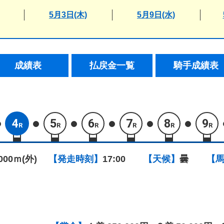
5月3日(木)
5月9日(水)
成績表
払戻金一覧
騎手成績表
4
5
6
7
8
9
R
R
R
R
R
R
1000ｍ(外)
【発走時刻】
17:00
【天候】
曇
【