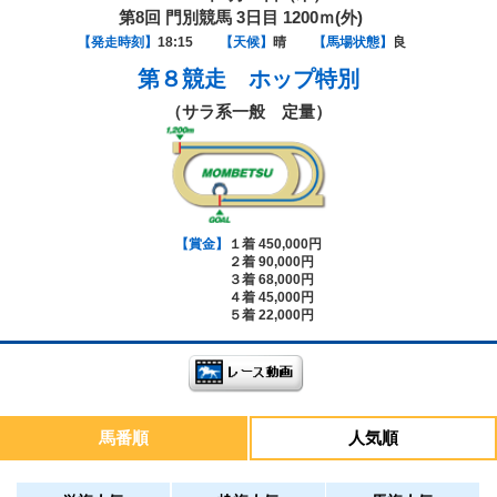
第8回 門別競馬 3日目 1200ｍ(外)
【発走時刻】
18:15
【天候】
晴
【馬場状態】
良
第８競走
ホップ特別
（サラ系一般 定量）
【賞金】
１着 450,000円
２着 90,000円
３着 68,000円
４着 45,000円
５着 22,000円
馬番順
人気順