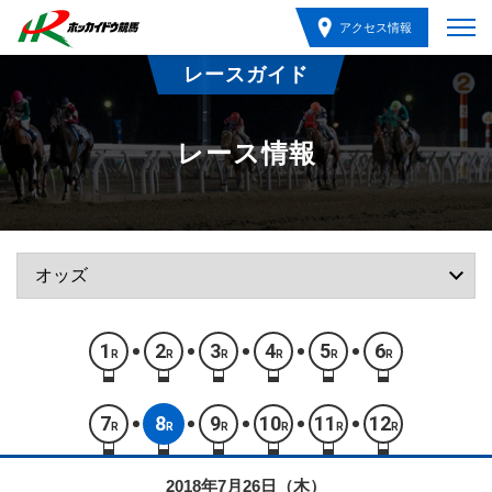
アクセス情報
レースガイド
レース情報
1
2
3
4
5
6
R
R
R
R
R
R
7
8
9
10
11
12
R
R
R
R
R
R
2018年7月26日（木）