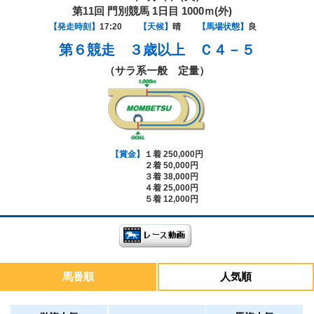
第11回 門別競馬 1日目 1000ｍ(外)
【発走時刻】
17:20
【天候】
晴
【馬場状態】
良
第６競走
３歳以上 Ｃ４－５
（サラ系一般 定量）
【賞金】
１着 250,000円
２着 50,000円
３着 38,000円
４着 25,000円
５着 12,000円
馬番順
人気順