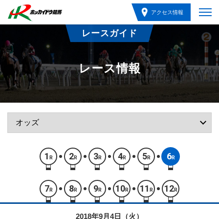
アクセス情報
レースガイド
レース情報
1
2
3
4
5
6
R
R
R
R
R
R
7
8
9
10
11
12
R
R
R
R
R
R
2018年9月4日（火）