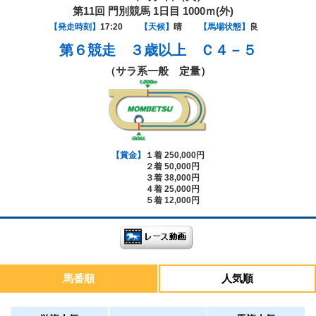
第11回 門別競馬 1日目 1000ｍ(外)
【発走時刻】
17:20
【天候】
晴
【馬場状態】
良
第６競走
３歳以上 Ｃ４－５
（サラ系一般 定量）
【賞金】
１着 250,000円
２着 50,000円
３着 38,000円
４着 25,000円
５着 12,000円
馬番順
人気順