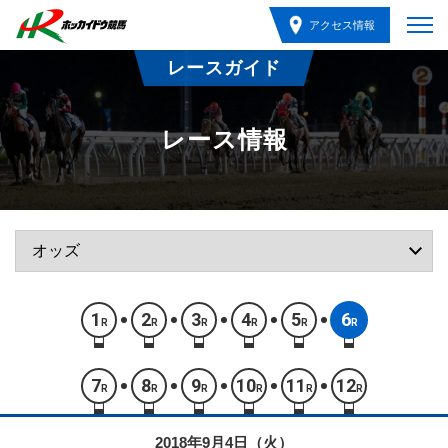
アクセス情報
レースガイド
レース情報
1
2
3
4
5
6
R
R
R
R
R
R
7
8
9
10
11
12
R
R
R
R
R
R
2018年9月4日（火）