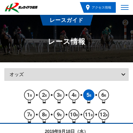
アクセス情報
レースガイド
レース情報
1
2
3
4
5
6
R
R
R
R
R
R
7
8
9
10
11
12
R
R
R
R
R
R
2019年9月18日（水）