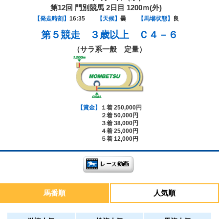
第12回 門別競馬 2日目 1200ｍ(外)
【発走時刻】
16:35
【天候】
曇
【馬場状態】
良
第５競走
３歳以上 Ｃ４－６
（サラ系一般 定量）
【賞金】
１着 250,000円
２着 50,000円
３着 38,000円
４着 25,000円
５着 12,000円
馬番順
人気順