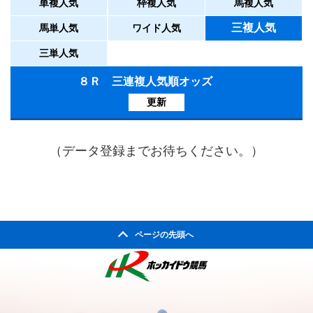
単複人気
枠複人気
馬複人気
三複人気
馬単人気
ワイド人気
三単人気
８Ｒ 三連複人気順オッズ
更新
（データ登録までお待ちください。）
ページの先頭へ