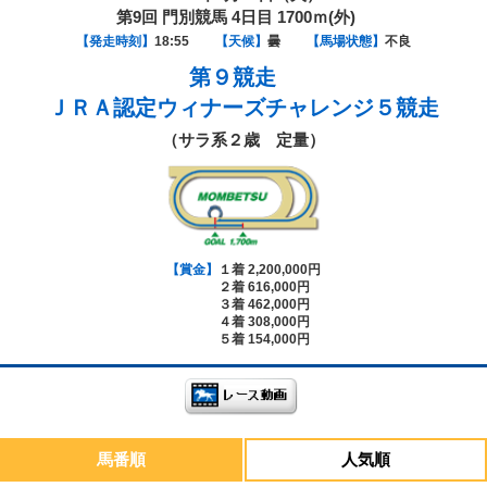
第9回 門別競馬 4日目 1700ｍ(外)
【発走時刻】
18:55
【天候】
曇
【馬場状態】
不良
第９競走
ＪＲＡ認定ウィナーズチャレンジ５競走
（サラ系２歳 定量）
【賞金】
１着 2,200,000円
２着 616,000円
３着 462,000円
４着 308,000円
５着 154,000円
馬番順
人気順