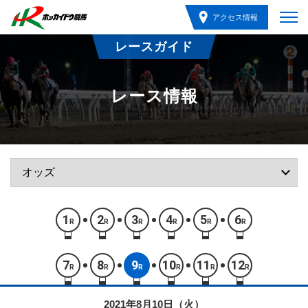
アクセス情報
レースガイド
レース情報
1
2
3
4
5
6
R
R
R
R
R
R
7
8
9
10
11
12
R
R
R
R
R
R
2021年8月10日（火）