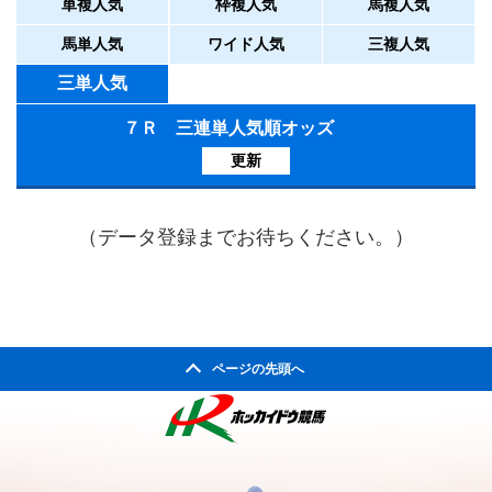
単複人気
枠複人気
馬複人気
馬単人気
ワイド人気
三複人気
三単人気
７Ｒ 三連単人気順オッズ
更新
（データ登録までお待ちください。）
ページの先頭へ