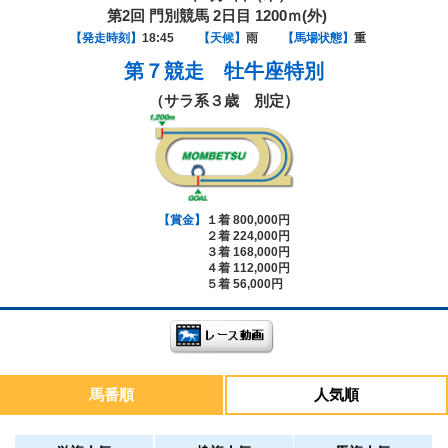
第2回 門別競馬 2日目 1200ｍ(外)
【発走時刻】
18:45
【天候】
雨
【馬場状態】
重
第７競走
牡牛座特別
（サラ系３歳 別定）
【賞金】
１着 800,000円
２着 224,000円
３着 168,000円
４着 112,000円
５着 56,000円
馬番順
人気順