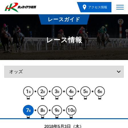
アクセス情報
レースガイド
レース情報
1
2
3
4
5
6
R
R
R
R
R
R
7
8
9
10
R
R
R
R
2018年5月3日（木）