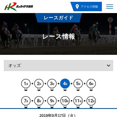
アクセス情報
レースガイド
レース情報
1
2
3
4
5
6
R
R
R
R
R
R
7
8
9
10
11
12
R
R
R
R
R
R
2019年9月17日（火）