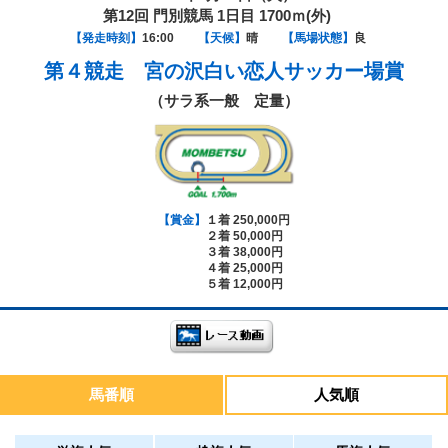
第12回 門別競馬 1日目 1700ｍ(外)
【発走時刻】
16:00
【天候】
晴
【馬場状態】
良
第４競走
宮の沢白い恋人サッカー場賞
（サラ系一般 定量）
【賞金】
１着 250,000円
２着 50,000円
３着 38,000円
４着 25,000円
５着 12,000円
馬番順
人気順