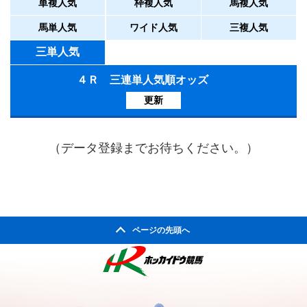
単複人気
枠複人気
馬複人気
馬単人気
ワイド人気
三複人気
三単人気
４Ｒ 三連単人気順オッズ
更新
（データ登録までお待ちください。）
ページの先頭へ