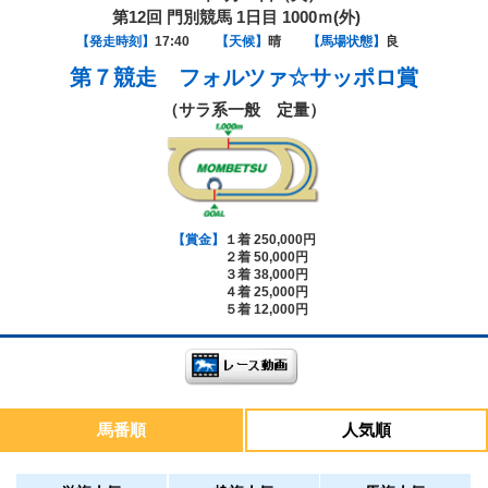
第12回 門別競馬 1日目 1000ｍ(外)
【発走時刻】
17:40
【天候】
晴
【馬場状態】
良
第７競走
フォルツァ☆サッポロ賞
（サラ系一般 定量）
【賞金】
１着 250,000円
２着 50,000円
３着 38,000円
４着 25,000円
５着 12,000円
馬番順
人気順