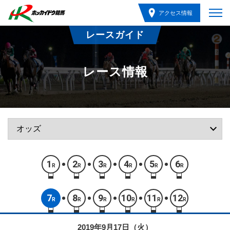
アクセス情報
レースガイド
レース情報
1
2
3
4
5
6
R
R
R
R
R
R
7
8
9
10
11
12
R
R
R
R
R
R
2019年9月17日（火）