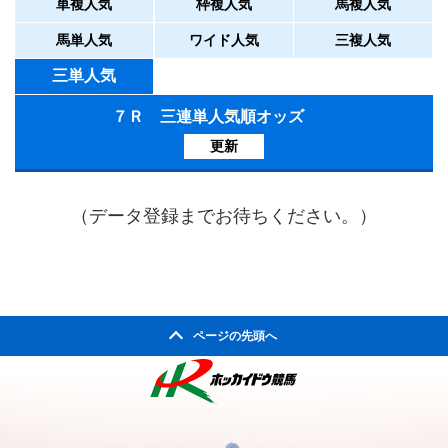
単複人気
枠複人気
馬複人気
馬単人気
ワイド人気
三複人気
三単人気
７Ｒ 三連単人気順オッズ
更新
（データ登録までお待ちください。）
ページの先頭へ