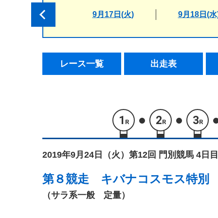
9月17日(火)
9月18日(水
レース一覧
出走表
1
2
3
R
R
R
2019年9月24日（火）
第12回 門別競馬 4日目
第８競走
キバナコスモス特別
（サラ系一般 定量）