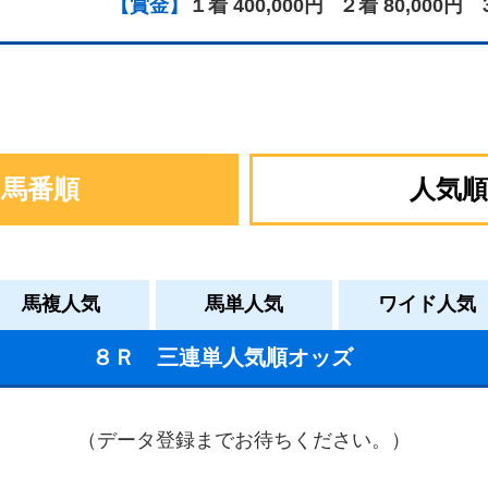
【賞金】
１着 400,000円
２着 80,000円
馬番順
人気順
馬複人気
馬単人気
ワイド人気
８Ｒ 三連単人気順オッズ
（データ登録までお待ちください。）