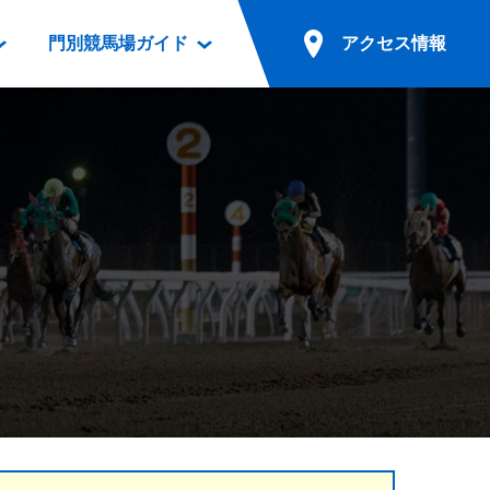
門別競馬場ガイド
アクセス情報
情報
票案内
ファンルーム
アクセス情報
電話・インターネット投票
競馬用語集
お車でのご来場
別表ダウンロード
場外発売所
無料送迎バスでのご来場
ギスカン
実況・テレホンサービス
公共の交通機関でのご来場
カレンダー
発売・払戻
ドカフェ
競走体系図
リオンシリーズ競走
発売情報(PDF)
の発売情報