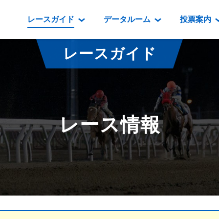
レースガイド
データルーム
投票案内
データルーム
レース情報
映像コンテンツ
門別競馬場情報
過去開催
投
レースガイド
騎手・調教師紹介
レース一覧
重賞競走VTR
門別競馬場グルメ
番組・級
騎手・調教師成績
出走表
重賞競走参考VTR
とねっこジン
開催日程
能力検査成績
成績表
レースダイジェスト
いずみ食堂
開催
レース情報
坂路調教映像
払戻金一覧
新馬ダイジェスト
ルンビニフー
重賞
遠征馬情報
騎手成績表
勝馬屋
スタ
馬主服紹介
馬番成績表
発売情報
番組編成要領
オッズ
道内の
道外