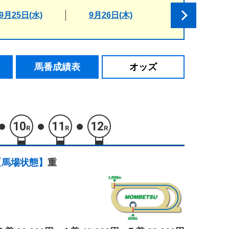
9月25日(水)
9月26日(木)
馬番成績表
オッズ
10
11
12
R
R
R
【馬場状態】
重