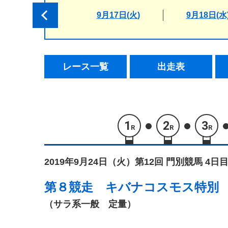
9月17日(火)
9月18日(水
レース一覧
出走表
1
2
3
R
R
R
2019年9月24日（火）
第12回 門別競馬 4日目
第８競走
キバナコスモス特別
（サラ系一般 定量）