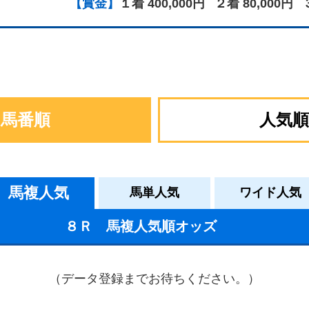
【賞金】
１着 400,000円
２着 80,000円
馬番順
人気順
馬複人気
馬単人気
ワイド人気
８Ｒ 馬複人気順オッズ
（データ登録までお待ちください。）