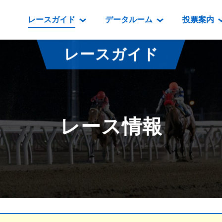
レースガイド
データルーム
投票案内
データルーム
レース情報
映像コンテンツ
門別競馬場情報
過去開催
投
レースガイド
騎手・調教師紹介
レース一覧
重賞競走VTR
門別競馬場グルメ
番組・級
騎手・調教師成績
出走表
重賞競走参考VTR
とねっこジン
開催日程
能力検査成績
成績表
レースダイジェスト
いずみ食堂
開催
レース情報
坂路調教映像
払戻金一覧
新馬ダイジェスト
ルンビニフー
重賞
遠征馬情報
騎手成績表
勝馬屋
スタ
馬主服紹介
馬番成績表
発売情報
番組編成要領
オッズ
道内の
道外