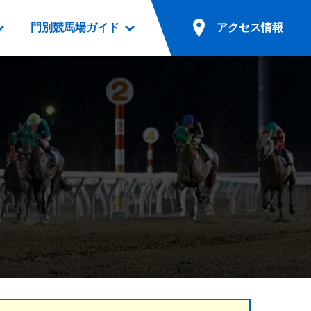
門別競馬場ガイド
アクセス情報
情報
票案内
ファンルーム
アクセス情報
電話・インターネット投票
競馬用語集
お車でのご来場
別表ダウンロード
場外発売所
無料送迎バスでのご来場
ギスカン
実況・テレホンサービス
公共の交通機関でのご来場
カレンダー
発売・払戻
ドカフェ
競走体系図
リオンシリーズ競走
発売情報(PDF)
の発売情報