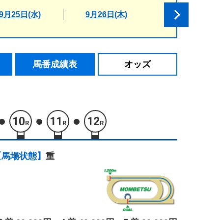
9月25日(水)
9月26日(木)
馬番成績表
オッズ
10
11
12
R
R
R
【馬場状態】
重