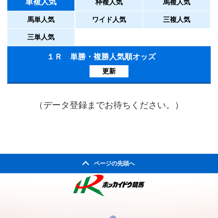
単複人気
枠複人気
馬複人気
馬単人気
ワイド人気
三複人気
三単人気
１Ｒ 単勝・複勝人気順オッズ
更新
（データ登録までお待ちください。）
ページの先頭へ