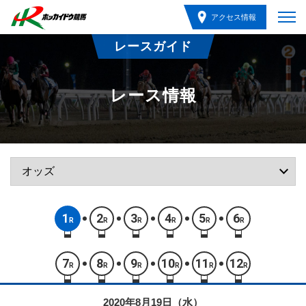
アクセス情報
レースガイド
レース情報
1
2
3
4
5
6
R
R
R
R
R
R
7
8
9
10
11
12
R
R
R
R
R
R
2020年8月19日（水）