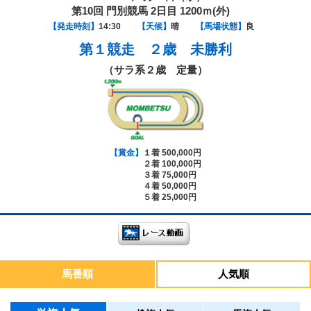
第10回 門別競馬 2日目 1200ｍ(外)
【発走時刻】
14:30
【天候】
晴
【馬場状態】
良
第１競走
２歳 未勝利
（サラ系２歳 定量）
【賞金】
１着 500,000円
２着 100,000円
３着 75,000円
４着 50,000円
５着 25,000円
馬番順
人気順