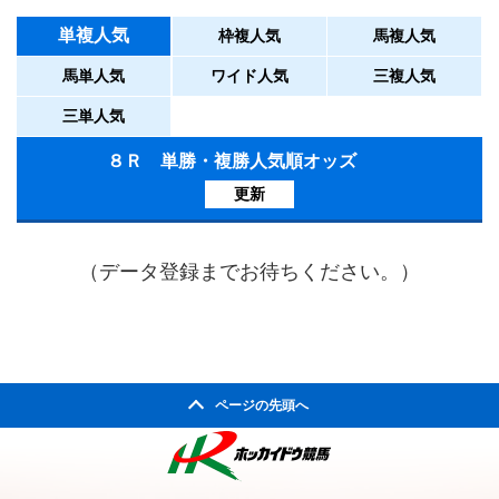
単複人気
枠複人気
馬複人気
馬単人気
ワイド人気
三複人気
三単人気
８Ｒ 単勝・複勝人気順オッズ
更新
（データ登録までお待ちください。）
ページの先頭へ