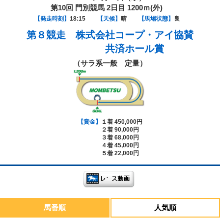
第10回 門別競馬 2日目 1200ｍ(外)
【発走時刻】
18:15
【天候】
晴
【馬場状態】
良
第８競走
株式会社コープ・アイ協賛
共済ホール賞
（サラ系一般 定量）
【賞金】
１着 450,000円
２着 90,000円
３着 68,000円
４着 45,000円
５着 22,000円
馬番順
人気順