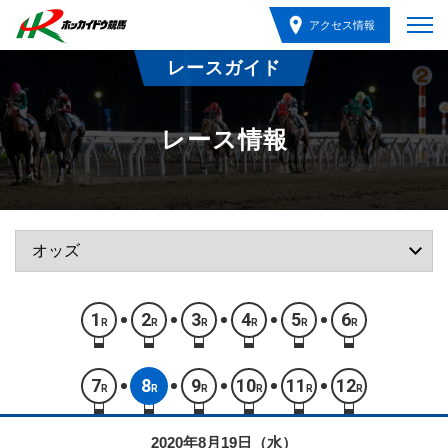
アクセス情報
レースガイド
レース情報
1
2
3
4
5
6
R
R
R
R
R
R
7
8
9
10
11
12
R
R
R
R
R
R
2020年8月19日（水）