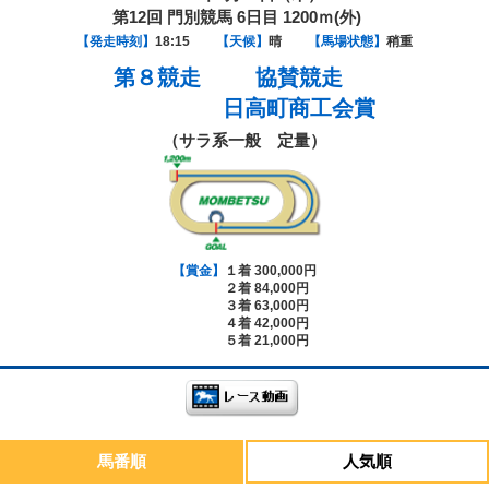
第12回 門別競馬 6日目 1200ｍ(外)
【発走時刻】
18:15
【天候】
晴
【馬場状態】
稍重
第８競走
協賛競走
日高町商工会賞
（サラ系一般 定量）
【賞金】
１着 300,000円
２着 84,000円
３着 63,000円
４着 42,000円
５着 21,000円
馬番順
人気順