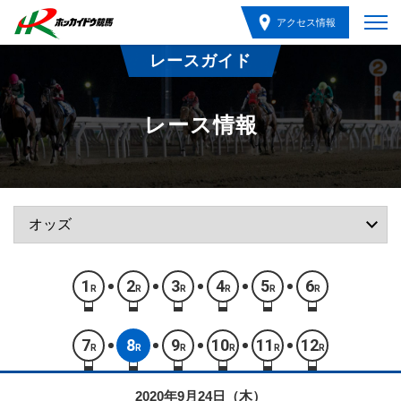
アクセス情報
レースガイド
レース情報
1
2
3
4
5
6
R
R
R
R
R
R
7
8
9
10
11
12
R
R
R
R
R
R
2020年9月24日（木）