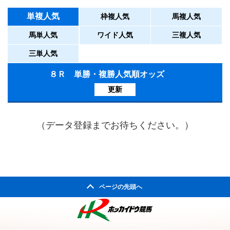
単複人気
枠複人気
馬複人気
馬単人気
ワイド人気
三複人気
三単人気
８Ｒ 単勝・複勝人気順オッズ
更新
（データ登録までお待ちください。）
ページの先頭へ