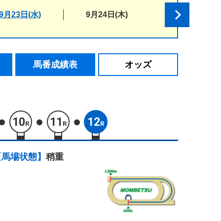
9月23日(水)
9月24日(木)
馬番成績表
オッズ
10
11
12
R
R
R
【馬場状態】
稍重