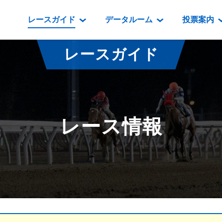
レースガイド
データルーム
投票案内
データルーム
レース情報
映像コンテンツ
門別競馬場情報
過去開催
投
レースガイド
騎手・調教師紹介
レース一覧
重賞競走VTR
門別競馬場グルメ
番組・級
騎手・調教師成績
出走表
重賞競走参考VTR
とねっこジン
開催日程
能力検査成績
成績表
レースダイジェスト
いずみ食堂
開催
レース情報
坂路調教映像
払戻金一覧
新馬ダイジェスト
ルンビニフー
重賞
遠征馬情報
騎手成績表
勝馬屋
スタ
馬主服紹介
馬番成績表
発売情報
番組編成要領
オッズ
道内の
道外