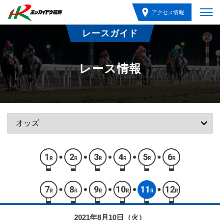
アクセス情報
レースガイド
レース情報
1
2
3
4
5
6
R
R
R
R
R
R
7
8
9
10
11
12
R
R
R
R
R
R
2021年8月10日（火）