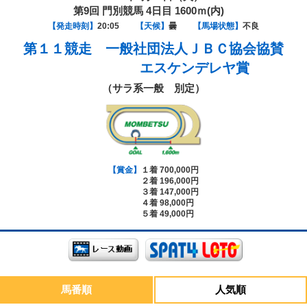
第9回 門別競馬 4日目 1600ｍ(内)
【発走時刻】
20:05
【天候】
曇
【馬場状態】
不良
第１１競走
一般社団法人ＪＢＣ協会協賛
エスケンデレヤ賞
（サラ系一般 別定）
【賞金】
１着 700,000円
２着 196,000円
３着 147,000円
４着 98,000円
５着 49,000円
馬番順
人気順