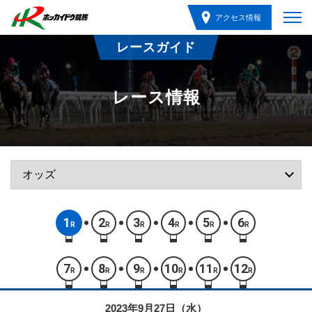
アクセス情報
レースガイド
レース情報
1
2
3
4
5
6
R
R
R
R
R
R
7
8
9
10
11
12
R
R
R
R
R
R
2023年9月27日（水）