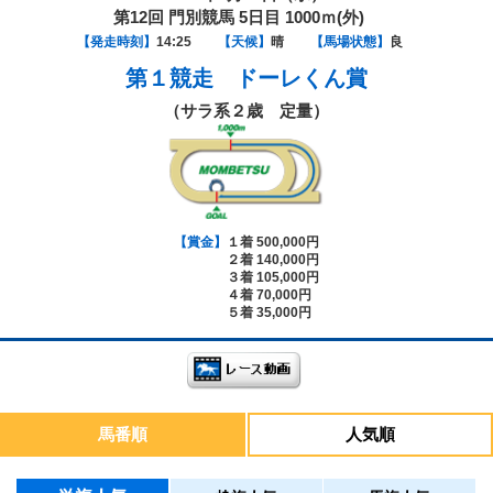
第12回 門別競馬 5日目 1000ｍ(外)
【発走時刻】
14:25
【天候】
晴
【馬場状態】
良
第１競走
ドーレくん賞
（サラ系２歳 定量）
【賞金】
１着 500,000円
２着 140,000円
３着 105,000円
４着 70,000円
５着 35,000円
馬番順
人気順