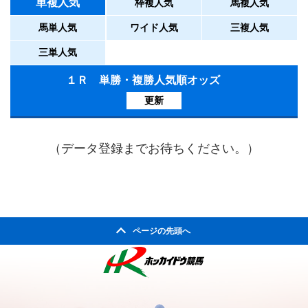
単複人気
枠複人気
馬複人気
馬単人気
ワイド人気
三複人気
三単人気
１Ｒ 単勝・複勝人気順オッズ
更新
（データ登録までお待ちください。）
ページの先頭へ