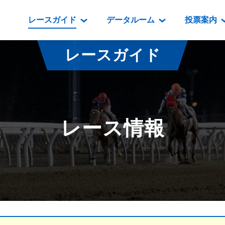
レースガイド
データルーム
投票案内
データルーム
レース情報
映像コンテンツ
門別競馬場情報
過去開催
投
レースガイド
騎手・調教師紹介
レース一覧
重賞競走VTR
門別競馬場グルメ
番組・級
騎手・調教師成績
出走表
重賞競走参考VTR
とねっこジン
開催日程
能力検査成績
成績表
レースダイジェスト
いずみ食堂
開催
レース情報
坂路調教映像
払戻金一覧
新馬ダイジェスト
ルンビニフー
重賞
遠征馬情報
騎手成績表
勝馬屋
スタ
馬主服紹介
馬番成績表
発売情報
番組編成要領
オッズ
道内の
道外