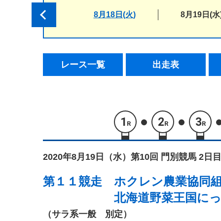
8月18日(火)
8月19日(水
レース一覧
出走表
1
2
3
R
R
R
2020年8月19日（水）
第10回 門別競馬 2日目
第１１競走
ホクレン農業協同
北海道野菜王国に
（サラ系一般 別定）