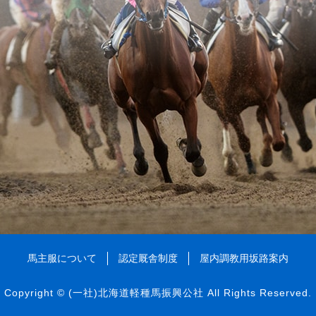
馬主服について
認定厩舎制度
屋内調教用坂路案内
Copyright ©
(一社)北海道軽種馬振興公社
All Rights Reserved.