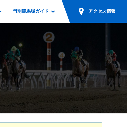
門別競馬場ガイド
アクセス情報
情報
票案内
ファンルーム
アクセス情報
電話・インターネット投票
競馬用語集
お車でのご来場
別表ダウンロード
場外発売所
無料送迎バスでのご来場
ギスカン
実況・テレホンサービス
公共の交通機関でのご来場
カレンダー
発売・払戻
ドカフェ
競走体系図
リオンシリーズ競走
発売情報(PDF)
の発売情報