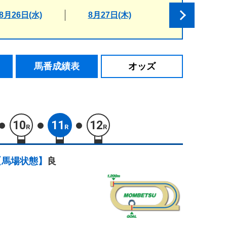
8月26日(水)
8月27日(木)
馬番成績表
オッズ
10
11
12
R
R
R
【馬場状態】
良