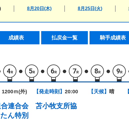
)
8月20日(木)
8月25日(火)
成績表
払戻金一覧
騎手成績表
4
5
6
7
8
9
R
R
R
R
R
R
 1200ｍ(外)
【発走時刻】
20:00
【天候】
晴
組合連合会 苫小牧支所協
ったん特別