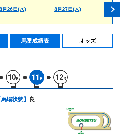
8月26日(水)
8月27日(木)
馬番成績表
オッズ
10
11
12
R
R
R
【馬場状態】
良