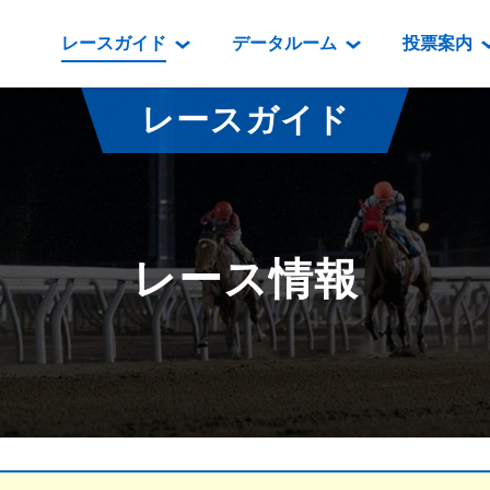
レースガイド
データルーム
投票案内
データルーム
レース情報
映像コンテンツ
門別競馬場情報
過去開催
投
レースガイド
騎手・調教師紹介
レース一覧
重賞競走VTR
門別競馬場グルメ
番組・級
騎手・調教師成績
出走表
重賞競走参考VTR
とねっこジン
開催日程
能力検査成績
成績表
レースダイジェスト
いずみ食堂
開催
レース情報
坂路調教映像
払戻金一覧
新馬ダイジェスト
ルンビニフー
重賞
遠征馬情報
騎手成績表
勝馬屋
スタ
馬主服紹介
馬番成績表
発売情報
番組編成要領
オッズ
道内の
道外