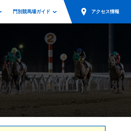
門別競馬場ガイド
アクセス情報
情報
票案内
ファンルーム
アクセス情報
電話・インターネット投票
競馬用語集
お車でのご来場
別表ダウンロード
場外発売所
無料送迎バスでのご来場
ギスカン
実況・テレホンサービス
公共の交通機関でのご来場
カレンダー
発売・払戻
ドカフェ
競走体系図
リオンシリーズ競走
発売情報(PDF)
の発売情報