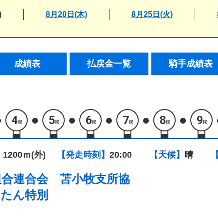
)
8月20日(木)
8月25日(火)
成績表
払戻金一覧
騎手成績表
4
5
6
7
8
9
R
R
R
R
R
R
 1200ｍ(外)
【発走時刻】
20:00
【天候】
晴
組合連合会 苫小牧支所協
ったん特別