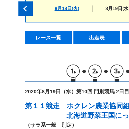
8月18日(火)
8月19日(水
レース一覧
出走表
1
2
3
R
R
R
2020年8月19日（水）
第10回 門別競馬 2日目
第１１競走
ホクレン農業協同
北海道野菜王国に
（サラ系一般 別定）