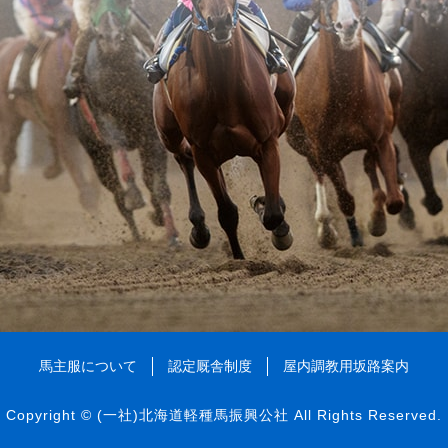
馬主服について
認定厩舎制度
屋内調教用坂路案内
Copyright ©
(一社)北海道軽種馬振興公社
All Rights Reserved.