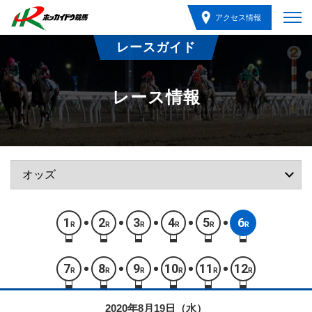
アクセス情報
レースガイド
レース情報
1
2
3
4
5
6
R
R
R
R
R
R
7
8
9
10
11
12
R
R
R
R
R
R
2020年8月19日（水）