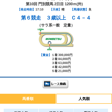
第10回 門別競馬 2日目 1200ｍ(外)
【発走時刻】
17:10
【天候】
晴
【馬場状態】
良
第６競走
３歳以上 Ｃ４－４
（サラ系一般 定量）
【賞金】
１着 300,000円
２着 84,000円
３着 63,000円
４着 42,000円
５着 21,000円
馬番順
人気順