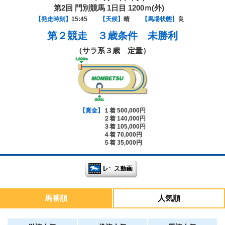
第2回 門別競馬 1日目 1200ｍ(外)
【発走時刻】
15:45
【天候】
晴
【馬場状態】
良
第２競走
３歳条件 未勝利
（サラ系３歳 定量）
【賞金】
１着 500,000円
２着 140,000円
３着 105,000円
４着 70,000円
５着 35,000円
馬番順
人気順