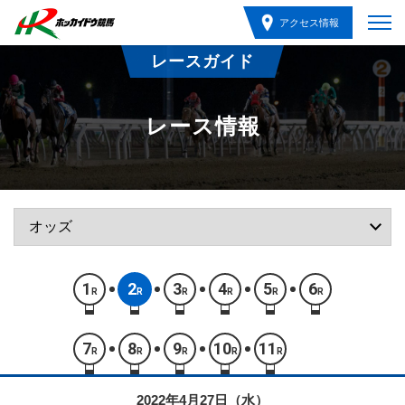
アクセス情報
レースガイド
レース情報
1
2
3
4
5
6
R
R
R
R
R
R
7
8
9
10
11
R
R
R
R
R
2022年4月27日（水）