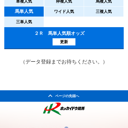
単複人気
枠複人気
馬複人気
馬単人気
ワイド人気
三複人気
三単人気
２Ｒ 馬単人気順オッズ
更新
（データ登録までお待ちください。）
ページの先頭へ