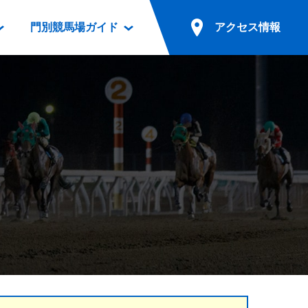
門別競馬場ガイド
アクセス情報
情報
票案内
ファンルーム
アクセス情報
電話・インターネット投票
競馬用語集
お車でのご来場
別表ダウンロード
場外発売所
無料送迎バスでのご来場
ギスカン
実況・テレホンサービス
公共の交通機関でのご来場
カレンダー
発売・払戻
ドカフェ
競走体系図
リオンシリーズ競走
発売情報(PDF)
の発売情報