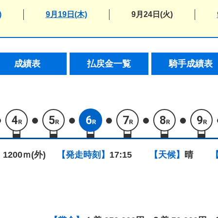
)
9月19日(木)
9月24日(火)
成績表
払戻金一覧
騎手成績表
4
5
6
7
8
9
R
R
R
R
R
R
 1200ｍ(外)
【発走時刻】
17:15
【天候】
晴