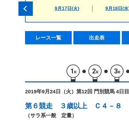
9月17日(火)
9月18日(水
レース一覧
出走表
1
2
3
R
R
R
2019年9月24日（火）
第12回 門別競馬 4日目
第６競走
３歳以上 Ｃ４－８
（サラ系一般 定量）