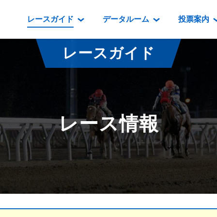
レースガイド
データルーム
投票案内
データルーム
レース情報
映像コンテンツ
門別競馬場情報
過去開催
投
レースガイド
騎手・調教師紹介
レース一覧
重賞競走VTR
門別競馬場グルメ
番組・級
騎手・調教師成績
出走表
重賞競走参考VTR
とねっこジン
開催日程
能力検査成績
成績表
レースダイジェスト
いずみ食堂
開催
レース情報
坂路調教映像
払戻金一覧
新馬ダイジェスト
ルンビニフー
重賞
遠征馬情報
騎手成績表
勝馬屋
スタ
馬主服紹介
馬番成績表
発売情報
番組編成要領
オッズ
道内の
道外