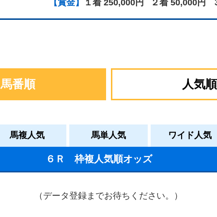
【賞金】
１着 250,000円
２着 50,000円
馬番順
人気順
馬複人気
馬単人気
ワイド人気
６Ｒ 枠複人気順オッズ
（データ登録までお待ちください。）