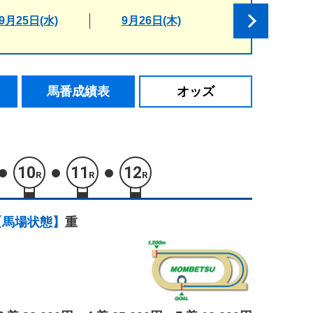
9月25日(水)
9月26日(木)
馬番成績表
オッズ
10
11
12
R
R
R
【馬場状態】
重