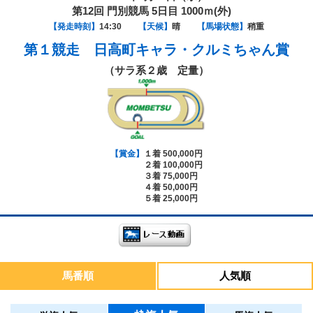
第12回 門別競馬 5日目 1000ｍ(外)
【発走時刻】
14:30
【天候】
晴
【馬場状態】
稍重
第１競走
日高町キャラ・クルミちゃん賞
（サラ系２歳 定量）
【賞金】
１着 500,000円
２着 100,000円
３着 75,000円
４着 50,000円
５着 25,000円
馬番順
人気順