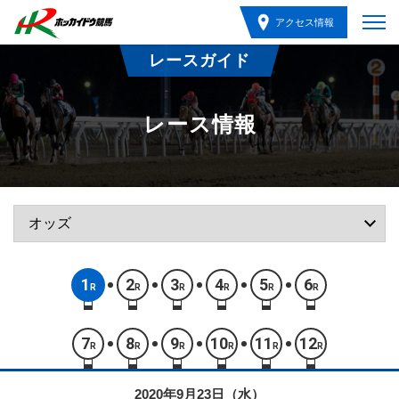
アクセス情報
レースガイド
レース情報
1
2
3
4
5
6
R
R
R
R
R
R
7
8
9
10
11
12
R
R
R
R
R
R
2020年9月23日（水）