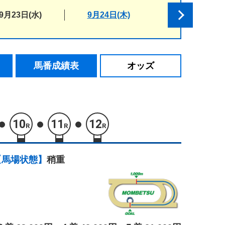
9月23日(水)
9月24日(木)
馬番成績表
オッズ
10
11
12
R
R
R
【馬場状態】
稍重