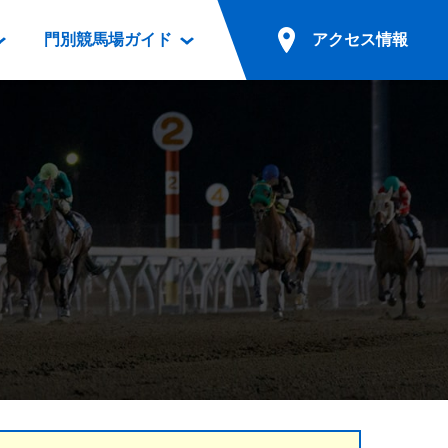
門別競馬場ガイド
アクセス情報
情報
票案内
ファンルーム
アクセス情報
電話・インターネット投票
競馬用語集
お車でのご来場
別表ダウンロード
場外発売所
無料送迎バスでのご来場
ギスカン
実況・テレホンサービス
公共の交通機関でのご来場
カレンダー
発売・払戻
ドカフェ
競走体系図
リオンシリーズ競走
発売情報(PDF)
の発売情報