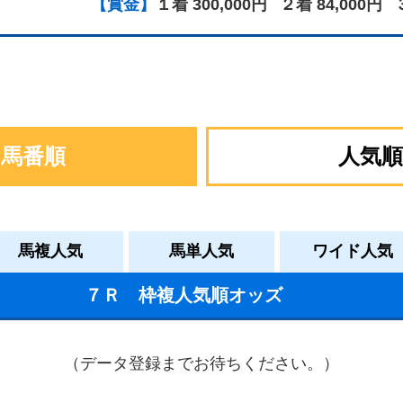
【賞金】
１着 300,000円
２着 84,000円
馬番順
人気順
馬複人気
馬単人気
ワイド人気
７Ｒ 枠複人気順オッズ
（データ登録までお待ちください。）