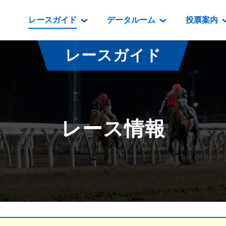
レースガイド
データルーム
投票案内
データルーム
レース情報
映像コンテンツ
門別競馬場情報
過去開催
投
レースガイド
騎手・調教師紹介
レース一覧
重賞競走VTR
門別競馬場グルメ
番組・級
騎手・調教師成績
出走表
重賞競走参考VTR
とねっこジン
開催日程
能力検査成績
成績表
レースダイジェスト
いずみ食堂
開催
レース情報
坂路調教映像
払戻金一覧
新馬ダイジェスト
ルンビニフー
重賞
遠征馬情報
騎手成績表
勝馬屋
スタ
馬主服紹介
馬番成績表
発売情報
番組編成要領
オッズ
道内の
道外