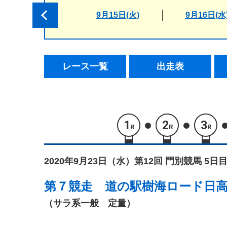
9月15日(火)
9月16日(水
レース一覧
出走表
1
2
3
R
R
R
2020年9月23日（水）
第12回 門別競馬 5日目
第７競走
道の駅樹海ロード日
（サラ系一般 定量）