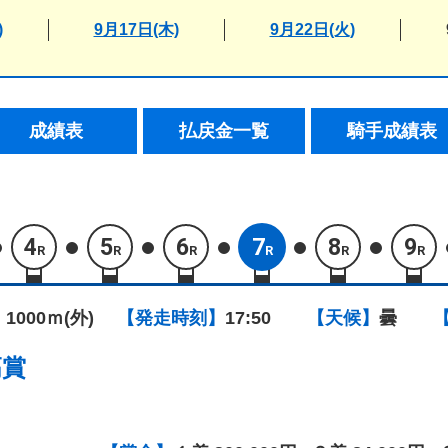
)
9月17日(木)
9月22日(火)
成績表
払戻金一覧
騎手成績表
4
5
6
7
8
9
R
R
R
R
R
R
 1000ｍ(外)
【発走時刻】
17:50
【天候】
曇
高賞