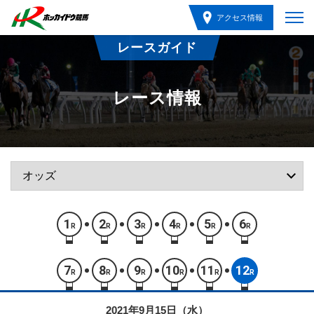
アクセス情報
レースガイド
レース情報
1
2
3
4
5
6
R
R
R
R
R
R
7
8
9
10
11
12
R
R
R
R
R
R
2021年9月15日（水）