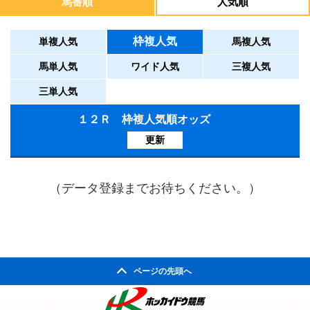
馬番順
人気順
枠複人気
単複人気
馬複人気
馬単人気
ワイド人気
三複人気
三単人気
１２Ｒ 枠複人気順オッズ
更新
（データ登録までお待ちください。）
ページの先頭へ