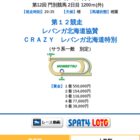
第12回 門別競馬 2日目 1200ｍ(外)
【発走時刻】
20:35
【天候】
晴
【馬場状態】
稍重
第１２競走
レバンガ北海道協賛
ＣＲＡＺＹ レバンガ北海道特別
（サラ系一般 別定）
【賞金】
１着 550,000円
２着 154,000円
３着 116,000円
４着 77,000円
５着 38,000円