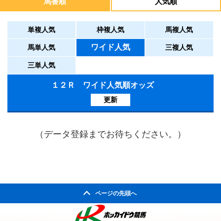
馬番順
人気順
単複人気
枠複人気
馬複人気
ワイド人気
馬単人気
三複人気
三単人気
１２Ｒ ワイド人気順オッズ
更新
（データ登録までお待ちください。）
ページの先頭へ