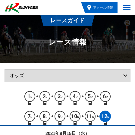
アクセス情報
レースガイド
レース情報
1
2
3
4
5
6
R
R
R
R
R
R
7
8
9
10
11
12
R
R
R
R
R
R
2021年9月15日（水）