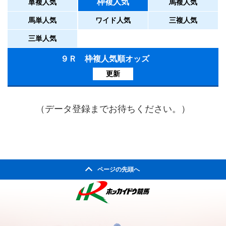
枠複人気
単複人気
馬複人気
馬単人気
ワイド人気
三複人気
三単人気
９Ｒ 枠複人気順オッズ
更新
（データ登録までお待ちください。）
ページの先頭へ