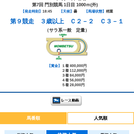
第7回 門別競馬 1日目 1000ｍ(外)
【発走時刻】
18:45
【天候】
曇
【馬場状態】
稍重
第９競走
３歳以上 Ｃ２－２ Ｃ３－１
（サラ系一般 定量）
【賞金】
１着 400,000円
２着 112,000円
３着 84,000円
４着 56,000円
５着 28,000円
馬番順
人気順