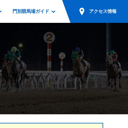
門別競馬場ガイド
アクセス情報
情報
票案内
ファンルーム
アクセス情報
電話・インターネット投票
競馬用語集
お車でのご来場
別表ダウンロード
場外発売所
無料送迎バスでのご来場
ギスカン
実況・テレホンサービス
公共の交通機関でのご来場
カレンダー
発売・払戻
ドカフェ
競走体系図
リオンシリーズ競走
発売情報(PDF)
の発売情報