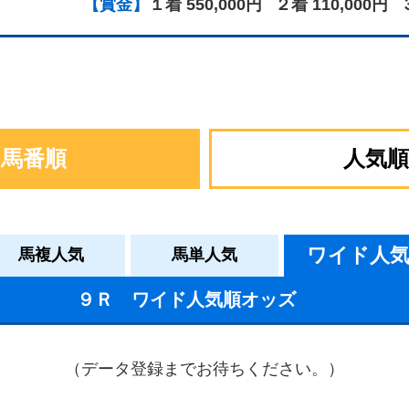
【賞金】
１着 550,000円
２着 110,000円
馬番順
人気順
ワイド人
馬複人気
馬単人気
９Ｒ ワイド人気順オッズ
（データ登録までお待ちください。）