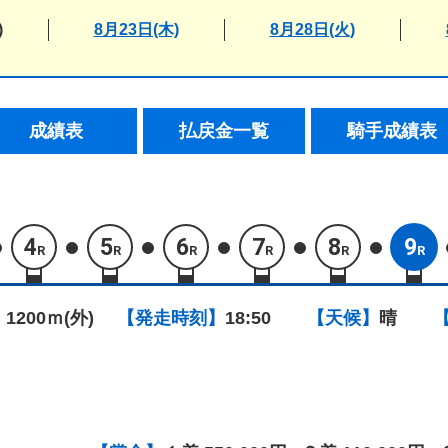
)
8月23日(木)
8月28日(火)
成績表
払戻金一覧
騎手成績表
4
5
6
7
8
9
R
R
R
R
R
R
 1200ｍ(外)
【発走時刻】
18:50
【天候】
晴