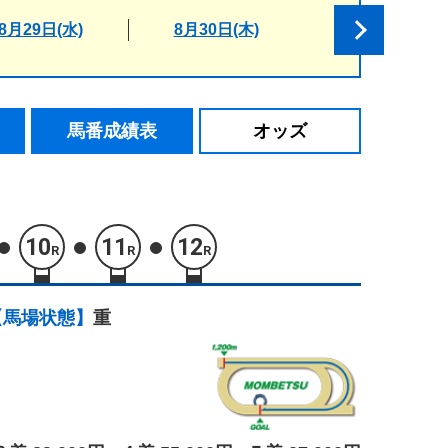
8月29日(水)
8月30日(木)
馬番成績表
オッズ
10
11
12
R
R
R
【馬場状態】
重