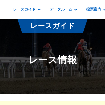
レースガイド
データルーム
投票案内
データルーム
レース情報
映像コンテンツ
門別競馬場情報
過去開催
投
レースガイド
騎手・調教師紹介
レース一覧
重賞競走VTR
門別競馬場グルメ
番組・級
騎手・調教師成績
出走表
重賞競走参考VTR
とねっこジン
開催日程
能力検査成績
成績表
レースダイジェスト
いずみ食堂
開催
レース情報
坂路調教映像
払戻金一覧
新馬ダイジェスト
ルンビニフー
重賞
遠征馬情報
騎手成績表
勝馬屋
スタ
馬主服紹介
馬番成績表
発売情報
番組編成要領
オッズ
道内の
道外