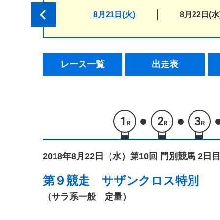
8月21日(火)
8月22日(水
レース一覧
出走表
1
2
3
R
R
R
2018年8月22日（水）
第10回 門別競馬 2日目
第９競走
サザンクロス特別
（サラ系一般 定量）