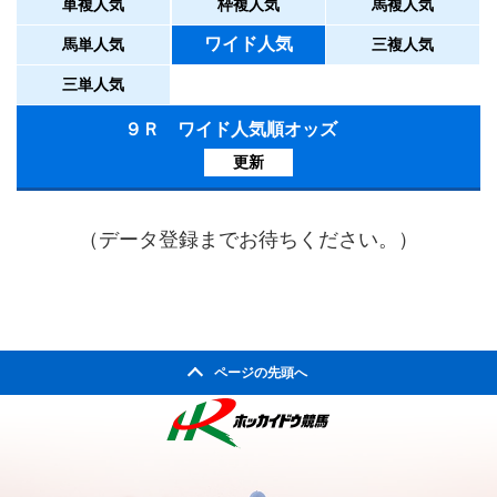
単複人気
枠複人気
馬複人気
ワイド人気
馬単人気
三複人気
三単人気
９Ｒ ワイド人気順オッズ
更新
（データ登録までお待ちください。）
ページの先頭へ