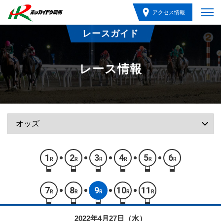
アクセス情報
レースガイド
レース情報
1
2
3
4
5
6
R
R
R
R
R
R
7
8
9
10
11
R
R
R
R
R
2022年4月27日（水）