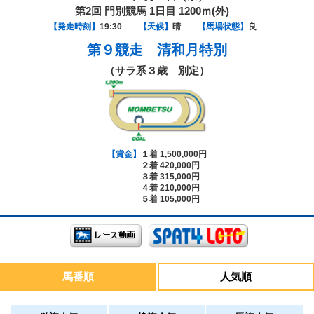
第2回 門別競馬 1日目 1200ｍ(外)
【発走時刻】
19:30
【天候】
晴
【馬場状態】
良
第９競走
清和月特別
（サラ系３歳 別定）
【賞金】
１着 1,500,000円
２着 420,000円
３着 315,000円
４着 210,000円
５着 105,000円
馬番順
人気順