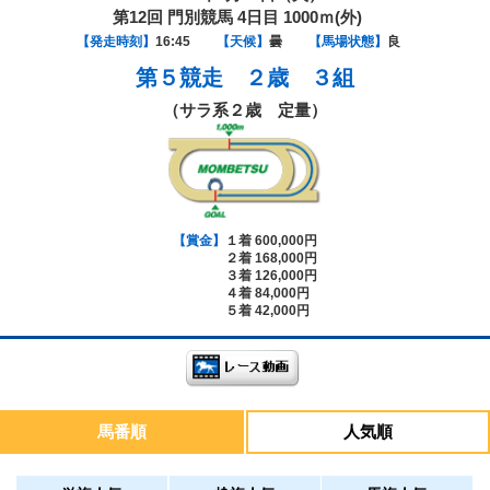
第12回 門別競馬 4日目 1000ｍ(外)
【発走時刻】
16:45
【天候】
曇
【馬場状態】
良
第５競走
２歳 ３組
（サラ系２歳 定量）
【賞金】
１着 600,000円
２着 168,000円
３着 126,000円
４着 84,000円
５着 42,000円
馬番順
人気順