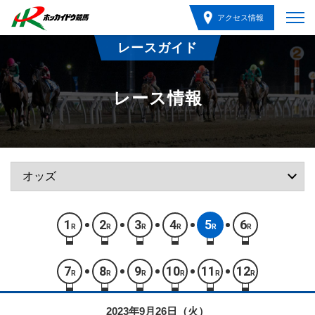
アクセス情報
レースガイド
レース情報
1
2
3
4
5
6
R
R
R
R
R
R
7
8
9
10
11
12
R
R
R
R
R
R
2023年9月26日（火）