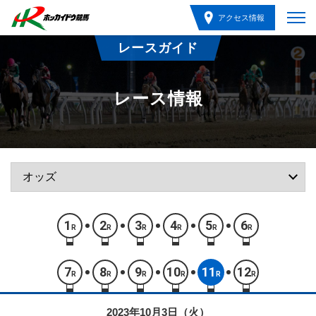
アクセス情報
レースガイド
レース情報
1
2
3
4
5
6
R
R
R
R
R
R
7
8
9
10
11
12
R
R
R
R
R
R
2023年10月3日（火）