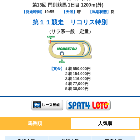
第13回 門別競馬 1日目 1200ｍ(外)
【発走時刻】
19:55
【天候】
晴
【馬場状態】
良
第１１競走
リコリス特別
（サラ系一般 定量）
【賞金】
１着 550,000円
２着 154,000円
３着 116,000円
４着 77,000円
５着 38,000円
馬番順
人気順