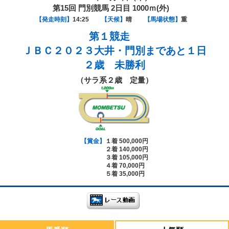
第15回 門別競馬 2日目 1000ｍ(外)
【発走時刻】
14:25
【天候】
晴
【馬場状態】
重
第１競走
ＪＢＣ２０２３大井・門別まであと１日
２歳 未勝利
（サラ系２歳 定量）
【賞金】
１着 500,000円
２着 140,000円
３着 105,000円
４着 70,000円
５着 35,000円