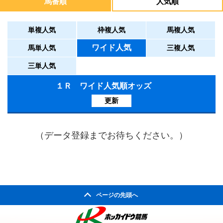
馬番順
人気順
単複人気
枠複人気
馬複人気
ワイド人気
馬単人気
三複人気
三単人気
１Ｒ ワイド人気順オッズ
更新
（データ登録までお待ちください。）
ページの先頭へ