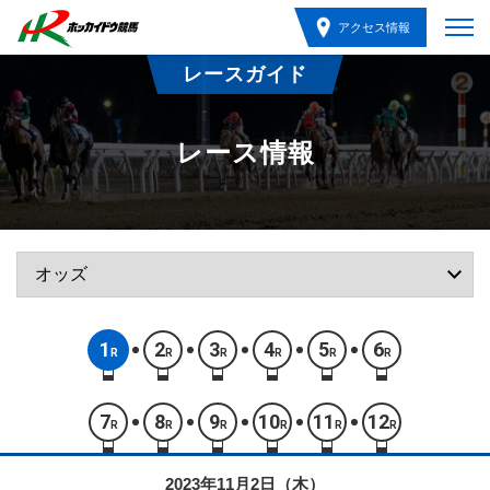
アクセス情報
レースガイド
レース情報
1
2
3
4
5
6
R
R
R
R
R
R
7
8
9
10
11
12
R
R
R
R
R
R
2023年11月2日（木）