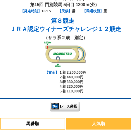
第15回 門別競馬 5日目 1200ｍ(外)
【発走時刻】
18:15
【天候】
曇
【馬場状態】
重
第８競走
ＪＲＡ認定ウィナーズチャレンジ１２競走
（サラ系２歳 別定）
【賞金】
１着 2,200,000円
２着 440,000円
３着 330,000円
４着 220,000円
５着 110,000円
馬番順
人気順