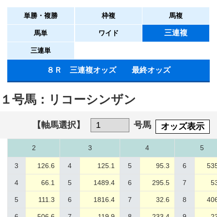
単勝・複勝
枠複
馬複
三連複
馬単
ワイド
三連単
８Ｒ 三連複オッズ 最終オッズ
１号馬：リコーシンザン
【軸馬選択】
号馬
オッズ表示
2
3
4
5
3
126.6
4
125.1
5
95.3
6
53
4
66.1
5
1489.4
6
295.5
7
5
5
111.3
6
1816.4
7
32.6
8
40
6
506.6
7
119.9
8
233.4
9
2