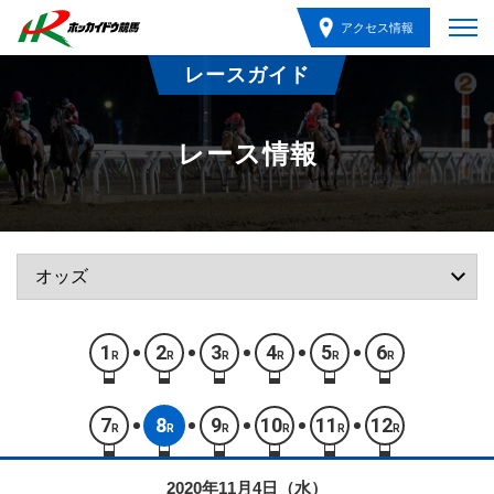
アクセス情報
レースガイド
レース情報
1
2
3
4
5
6
R
R
R
R
R
R
7
8
9
10
11
12
R
R
R
R
R
R
2020年11月4日（水）