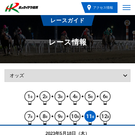
アクセス情報
レースガイド
レース情報
1
2
3
4
5
6
R
R
R
R
R
R
7
8
9
10
11
12
R
R
R
R
R
R
2023年5月18日（木）