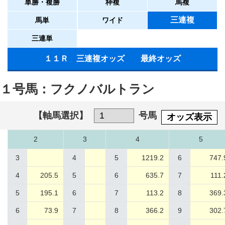
単勝・複勝
枠複
馬複
三連複
馬単
ワイド
三連単
１１Ｒ 三連複オッズ 最終オッズ
１号馬：フクノバルトラン
【軸馬選択】
号馬
オッズ表示
2
3
4
5
3
4
5
1219.2
6
747.
4
205.5
5
6
635.7
7
111.
5
195.1
6
7
113.2
8
369.
6
73.9
7
8
366.2
9
302.