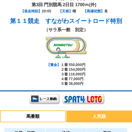
第3回 門別競馬 2日目 1700ｍ(外)
【発走時刻】
20:05
【天候】
晴
【馬場状態】
良
第１１競走
すながわスイートロード特別
（サラ系一般 別定）
【賞金】
１着 550,000円
２着 154,000円
３着 116,000円
４着 77,000円
５着 38,000円
馬番順
人気順