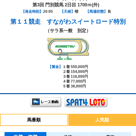
第3回 門別競馬 2日目 1700ｍ(外)
【発走時刻】
20:05
【天候】
晴
【馬場状態】
良
第１１競走
すながわスイートロード特別
（サラ系一般 別定）
【賞金】
１着 550,000円
２着 154,000円
３着 116,000円
４着 77,000円
５着 38,000円
馬番順
人気順