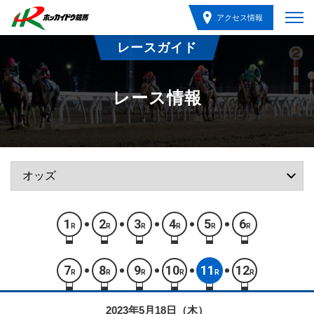
アクセス情報
レースガイド
レース情報
1
2
3
4
5
6
R
R
R
R
R
R
7
8
9
10
11
12
R
R
R
R
R
R
2023年5月18日（木）